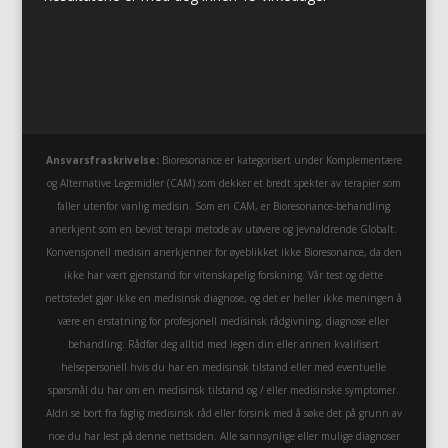
Ansvarsfraskrivelse:
Bioresonance er kategorisert under Komplementære
og Alternative Legemidler (CAM) som dekker et bredt spekter av terapier som
faller utenfor vanlig medisin. Som en CAM, er Bioresonance-behandling
anerkjent som en bevist terapi metode av utøvere og jevnaldrende Globalt.
Konvensjonell medisin anerkjenner for øyeblikket ikke Bioresonance, da den
ikke har vært gjenstand for vitenskapelig forskning. Vår test og dette
nettstedet gjør ikke en medisinsk diagnose, og det er heller ikke meningen å
være en erstatning for profesjonell medisinsk rådgivning, diagnose eller
behandling. Rådfør deg alltid med legen din eller annen kvalifisert
helsepersonell hvis du har en medisinsk tilstand eller med eventuelle
spørsmål du har om en medisinsk tilstand og / eller medisinske symptomer.
Aldri se bort fra faglig medisinsk råd eller forsink med å søke det på grunn av
noe du har lest på denne nettsiden. Alle sannsynlige eller mulige diagnoser