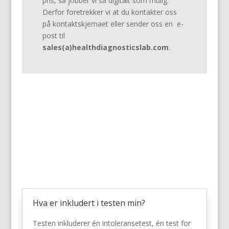
pris, så jobber vi så digitalt som mulig.
Derfor foretrekker vi at du kontakter oss
på kontaktskjemaet eller sender oss en e-
post til
sales(a)healthdiagnosticslab.com
.
FAQ – Ofte stilte
spørsmål
Hva er inkludert i testen min?
Testen inkluderer én intoleransetest, én test for